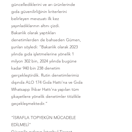
güncellediklerini ve arı ürünlerinde
gıda güvenilirliğinin kriterlerini
belirleyen mevzuatı ilk kez
yayınladıklarının altını çizdi.
Bakanlık olarak yaptıkları
denetimlerden de bahseden Gümen,
şunları söyledi: “Bakanlık olarak 2023
yılında gıda işletmelerine yönelik 1
milyon 302 bin, 2024 yılında bugüne
kadar 940 bin 238 denetim
gerçekleştirdik. Rutin denetimlerimiz
dışında ALO 174 Gıda Hattı’na ve Gıda
Whatsapp İhbar Hattı’na yapılan tüm
şikayetlere yönelik denetimler titizlikle
geçekleşmektedir.”
“İSRAFLA TOPYEKÜN MÜCADELE
EDİLMELİ”
Güvenilir gıdanın İstanbul Ticaret