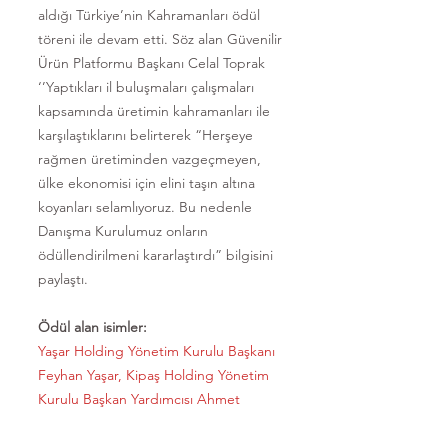
aldığı Türkiye’nin Kahramanları ödül
töreni ile devam etti. Söz alan Güvenilir
Ürün Platformu Başkanı Celal Toprak
‘’Yaptıkları il buluşmaları çalışmaları
kapsamında üretimin kahramanları ile
karşılaştıklarını belirterek “Herşeye
rağmen üretiminden vazgeçmeyen,
ülke ekonomisi için elini taşın altına
koyanları selamlıyoruz. Bu nedenle
Danışma Kurulumuz onların
ödüllendirilmeni kararlaştırdı” bilgisini
paylaştı.
Ödül alan isimler:
Yaşar Holding Yönetim Kurulu Başkanı
Feyhan Yaşar, Kipaş Holding Yönetim
Kurulu Başkan Yardımcısı Ahmet
Öksüz, Oğuz Holding Yönetim Kurulu
Başkanı Hulusi Oğuz, Türkiye İş