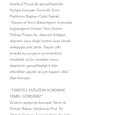
İstanbul Florya’da gerçekleştirildi.
Açılışta konuşan Güvenilir Ürün
Platformu Başkanı Celal Toprak,
“Geçen yıl Tarım Bakanlığının önerisiyle
başlattığımız Üreten Yöre Üreten
Türkiye Projesi ile, deprem bölgesi;
deprem üssü değil üretim üssü olmalı
anlayışıyla yola çıktık. Geçen yılki
zirvede bu projenin protokolünü
imzaladık ve bu imzadan sonra
depremin gerçekleştiği 6 ilde
etkinlikler yapıldı ve çok başarılı oldu’’
diye konuştu.
“TÜKETİCİ SAĞLIĞINI KORUMAK
TEMEL GÖREVİMİZ”
Zirvenin açılışında konuşan Tarım ve
Orman Bakanı Yardımcısı Prof. Dr.
Ahmet Gümen, küresel düzeyde gıda